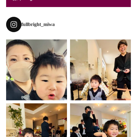
fullbright_miwa