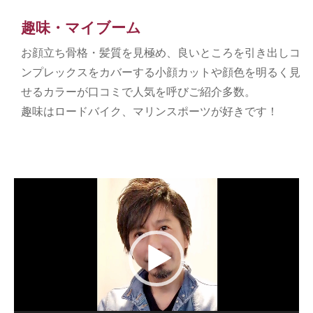
趣味・マイブーム
お顔立ち骨格・髪質を見極め、良いところを引き出しコ
ンプレックスをカバーする小顔カットや顔色を明るく見
せるカラーが口コミで人気を呼びご紹介多数。
趣味はロードバイク、マリンスポーツが好きです！
動
画
プ
レ
ー
ヤ
ー