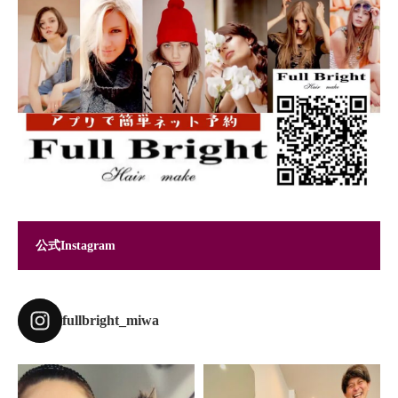
公式Instagram
fullbright_miwa