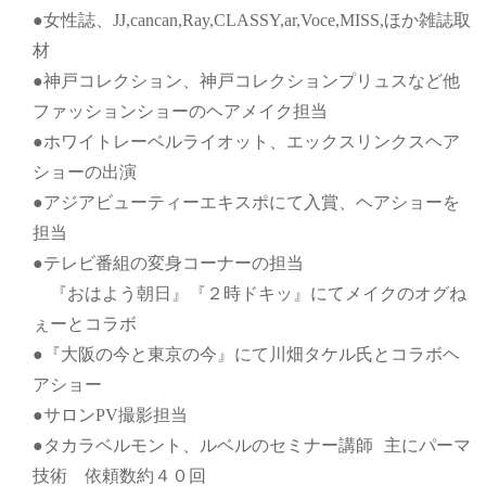
●女性誌、JJ,cancan,Ray,CLASSY,ar,Voce,MISS,ほか雑誌取
材
●神戸コレクション、神戸コレクションプリュスなど他
ファッションショーのヘアメイク担当
●ホワイトレーベルライオット、エックスリンクスヘア
ショーの出演
●アジアビューティーエキスポにて入賞、ヘアショーを
担当
●テレビ番組の変身コーナーの担当
『おはよう朝日』『２時ドキッ』にてメイクのオグね
ぇーとコラボ
●『大阪の今と東京の今』にて川畑タケル氏とコラボヘ
アショー
●サロンPV撮影担当
●タカラベルモント、ルベルのセミナー講師 主にパーマ
技術 依頼数約４０回