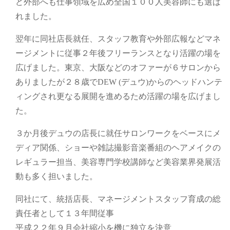
ど外部へも仕事領域を広め全国１００人美容師にも選ば
れました。
翌年に同社店長就任、スタッフ教育や外部広報などマネ
ージメントに従事２年後フリーランスとなり活躍の場を
広げました。東京、大阪などのオファーが６サロンから
ありましたが２８歳でDEW (デュウ)からのヘッドハンテ
ィングされ更なる展開を進めるため活躍の場を広げまし
た。
３か月後デュウの店長に就任サロンワークをベースにメ
ディア関係、ショーや雑誌撮影音楽番組のヘアメイクの
レギュラー担当、美容専門学校講師など美容業界発展活
動も多く担いました。
同社にて、統括店長、マネージメントスタッフ育成の総
責任者として１３年間従事
平成２２年９月会社縮小を機に独立を決意