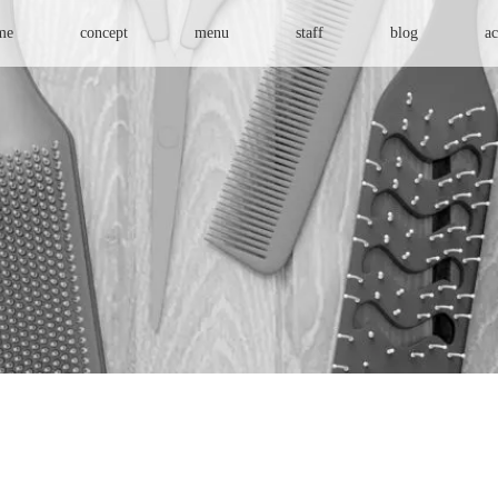
me
concept
menu
staff
blog
ac