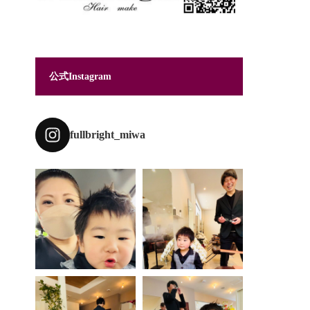
公式Instagram
fullbright_miwa