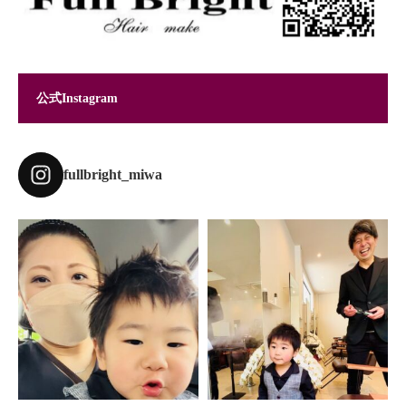
公式Instagram
fullbright_miwa